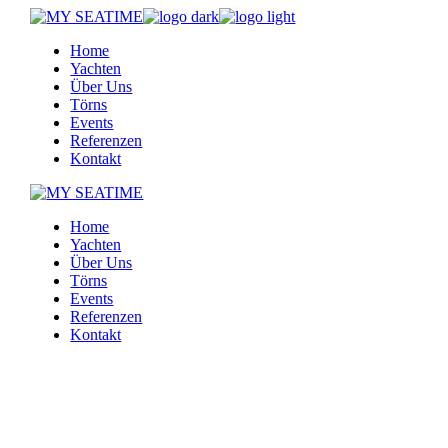
Skip
to
Home
the
Yachten
content
Über Uns
Törns
Events
Referenzen
Kontakt
Home
Yachten
Über Uns
Törns
Events
Referenzen
Kontakt