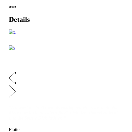
some
Details
“Du wirst die Welt niemals richtig genießen, bis nicht das
Meer durch Deine Adern fließt, dich der Himmel zudeckt
und die Sterne Dich krönen.”
Flotte