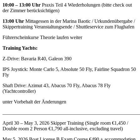
10:00 – 13:00 Uhr
Praxis Teil 4 Wiederholungen (bitte check out
der Zimmer berücksichtigen)
13:00 Uhr
Mittagessen in der Marina Baotic / Urkundenübergabe /
Skippertraining Veranstaltungsende / Shuttleservice zum Flughafen
Führerscheinkurse Theorie laufen weiter
Training Yachts:
Z-Drive: Bavaria R40, Galeon 390
IPS Joystick: Monte Carlo 5, Absolute 50 Fly, Fairline Squadron 50
Fly
Shaft Drive: Azimut 43, Abacus 70 Fly, Abacus 78 Fly
(Yachtcontroller)
unter Vorbehalt der Änderungen
_______________________________________________________
April 30 – May 3, 2026 Skipper Training (Single room €1,450 /
Double room 2 Person €1,790 all-inclusive, excluding travel)
May 5, 2026 Boat License B Exam Course €490 + accommodation