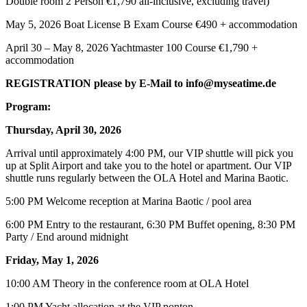
Double room 2 Person €1,790 all-inclusive, excluding travel)
May 5, 2026 Boat License B Exam Course €490 + accommodation
April 30 – May 8, 2026 Yachtmaster 100 Course €1,790 +
accommodation
REGISTRATION please by E-Mail to info@myseatime.de
Program:
Thursday, April 30, 2026
Arrival until approximately 4:00 PM, our VIP shuttle will pick you
up at Split Airport and take you to the hotel or apartment. Our VIP
shuttle runs regularly between the OLA Hotel and Marina Baotic.
5:00 PM Welcome reception at Marina Baotic / pool area
6:00 PM Entry to the restaurant, 6:30 PM Buffet opening, 8:30 PM
Party / End around midnight
Friday, May 1, 2026
10:00 AM Theory in the conference room at OLA Hotel
1:00 PM Yacht allocation at the VIP ponton