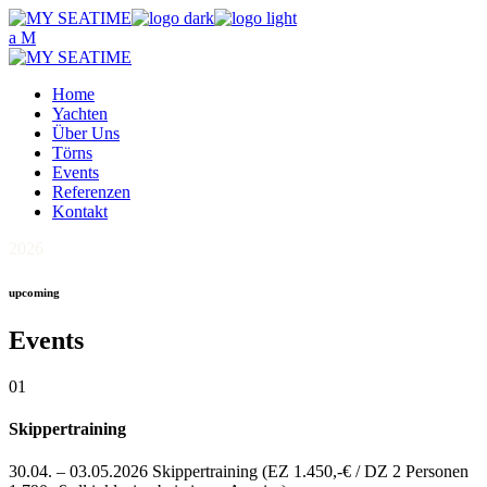
Skip
to
the
content
Home
Yachten
Über Uns
Törns
Events
Referenzen
Kontakt
2026
upcoming
Events
01
Skippertraining
30.04. – 03.05.2026 Skippertraining (EZ 1.450,-€ / DZ 2 Personen