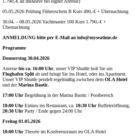
1.790,-€ all inklusive bei eigner Anreise)
05.05.2026 Prüfung Führerschein B Kurs 490,-€ + Übernachtung
30.04. – 08.05.2026 Yachtmaster 100 Kurs 1.790,-€ +
Übernachtung
ANMELDUNG bitte per E-Mail an info@myseatime.de
Programm:
Donnerstag 30.04.2026
Anreise
bis ca. 16:00 Uhr
, unser VIP Shuttle holt Sie am
Flughafen Split
ab und bringt Sie ins Hotel, oder ins Apartment.
Unser VIP Shuttle pendelt regelmäßig zwischen dem
OLA Hotel
und der
Marina Baotic
.
17:00 Uhr
Begrüßung in der Marina Baotic / Poolbereich
18:00 Uhr
Einlass ins Restaurant, ca.
18:30 Uhr
Buffeteröffnung,
20:30 Uhr
Party / Ende gegen 24:00 Uhr
Freitag 01.05.2026
10:00 Uhr
Theorie im Konferenzraum im OLA Hotel