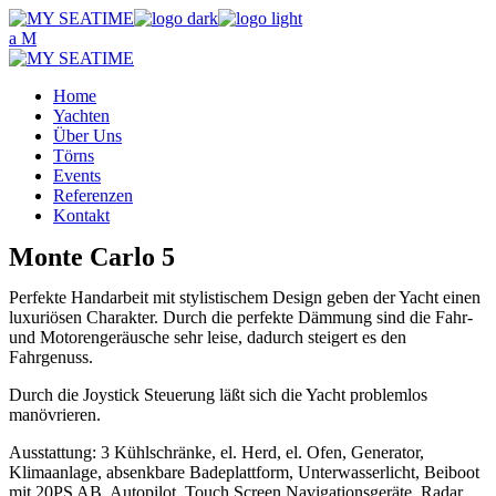
Skip
to
the
content
Home
Yachten
Über Uns
Törns
Events
Referenzen
Kontakt
Monte Carlo 5
Perfekte Handarbeit mit stylistischem Design geben der Yacht einen
luxuriösen Charakter. Durch die perfekte Dämmung sind die Fahr-
und Motorengeräusche sehr leise, dadurch steigert es den
Fahrgenuss.
Durch die Joystick Steuerung läßt sich die Yacht problemlos
manövrieren.
Ausstattung: 3 Kühlschränke, el. Herd, el. Ofen, Generator,
Klimaanlage, absenkbare Badeplattform, Unterwasserlicht, Beiboot
mit 20PS AB, Autopilot, Touch Screen Navigationsgeräte, Radar,