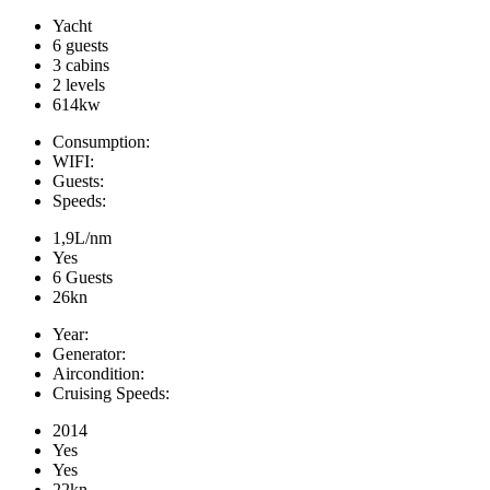
Yacht
6 guests
3 cabins
2 levels
614kw
Consumption:
WIFI:
Guests:
Speeds:
1,9L/nm
Yes
6 Guests
26kn
Year:
Generator:
Aircondition:
Cruising Speeds:
2014
Yes
Yes
22kn