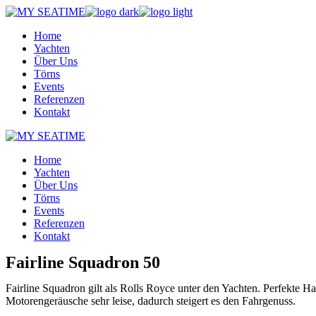
Skip
to
Home
the
Yachten
content
Über Uns
Törns
Events
Referenzen
Kontakt
Home
Yachten
Über Uns
Törns
Events
Referenzen
Kontakt
Fairline Squadron 50
Fairline Squadron gilt als Rolls Royce unter den Yachten. Perfekte H
Motorengeräusche sehr leise, dadurch steigert es den Fahrgenuss.