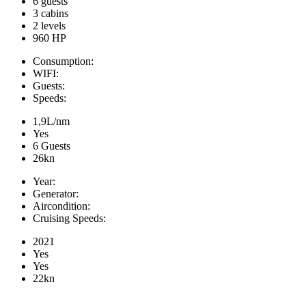
6 guests
3 cabins
2 levels
960 HP
Consumption:
WIFI:
Guests:
Speeds:
1,9L/nm
Yes
6 Guests
26kn
Year:
Generator:
Aircondition:
Cruising Speeds:
2021
Yes
Yes
22kn